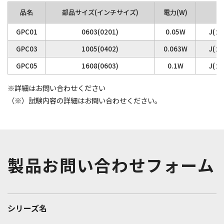
品名
部品サイズ
(インチサイズ)
電力(W)
抵
GPC01
0603(0201)
0.05W
J(±
GPC03
1005(0402)
0.063W
J(±
GPC05
1608(0603)
0.1W
J(±
※詳細はお問い合わせください
（※）試験内容の詳細はお問い合わせください。
製品お問い合わせフォーム
GPC
シリーズ名